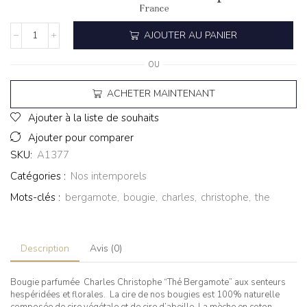
AJOUTER AU PANIER
OU
ACHETER MAINTENANT
Ajouter à la liste de souhaits
Ajouter pour comparer
SKU:
A1377
Catégories :
Nos intemporels
Mots-clés :
bergamote
,
bougie
,
charles
,
christophe
,
the
Description
Avis (0)
Bougie parfumée Charles Christophe “Thé Bergamote” aux senteurs
hespéridées et florales. La cire de nos bougies est 100% naturelle
composée de cire végétale et de cire d’abeille. La mèche en coton