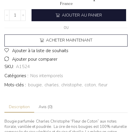
AJOUTER AU PANIER
OU
ACHETER MAINTENANT
Ajouter à la liste de souhaits
Ajouter pour comparer
SKU:
A1524
Catégories :
Nos intemporels
Mots-clés :
bougie
,
charles
,
christophe
,
coton
,
fleur
Description
Avis (0)
Bougie parfumée Charles Christophe “Fleur de Coton” aux notes
florale, vanillée et poudrée. La cire de nos bougies est 100% naturelle
composée de cire végétale et de cire d’abeille. La mèche en coton