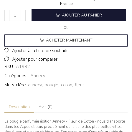
AJOUTER AU PANIER
OU
ACHETER MAINTENANT
Ajouter à la liste de souhaits
Ajouter pour comparer
SKU:
A1982
Catégories :
Annecy
Mots-clés :
annecy
,
bougie
,
coton
,
fleur
Description
Avis (0)
La bougie parfumée édition Annecy « Fleur de Coton » nous transporte
dans les Alpes et plus précisément dans l’une des plus belles villes
des Alpes et de son célèbre lac. Son verre, orné d’une sérigraphie du