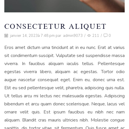
CONSECTETUR ALIQUET
janvier 14, 2023
à 7:48 pm par
admin9073
/
211
/
0
Eros amet dictum urna tincidunt at in eu nunc. Erat at varius
sit condimentum suscipit. Vulputate sed suspendisse massa
viverra. In faucibus aliquam iaculis tellus. Pellentesque
egestas viverra libero, aliquam ac egestas. Tortor odio
augue nascetur consequat eget. Enim eu, donec urna est.
Elit eu sed pellentesque velit, pharetra, adipiscing quis nulla.
Ut tellus arcu mi lectus nec malesuada egestas. Adipiscing
bibendum et arcu quam donec scelerisque. Neque, lacus vel
ornare velit quis. Est ipsum faucibus eu nibh nec nam
aliquam. Blandit cras mauris ultricies nibh. Molestie congue
sagittis, dis tortor vitae, sit fermentum. Quis fusce amet ac