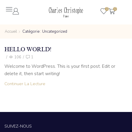
0
0
Accueil
Catégorie : Uncategorized
HELLO WORLD!
/
106
/
1
Welcome to WordPress. This is your first post. Edit or
delete it, then start writing!
Continuer La Lecture
SUIVEZ-NOUS